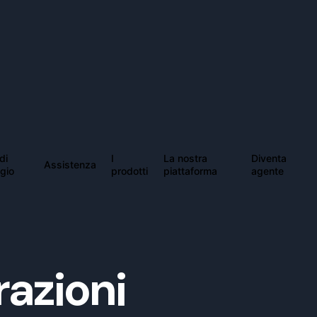
di
I
La nostra
Diventa
Assistenza
gio
prodotti
piattaforma
agente
razioni