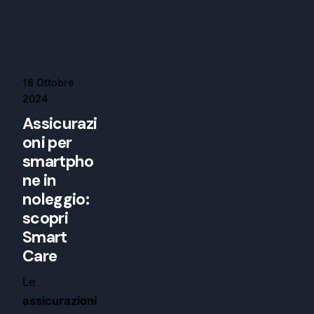
18 Ottobre
2024
Assicurazi
oni per
smartpho
ne in
noleggio:
scopri
Smart
Care
Le
assicurazioni