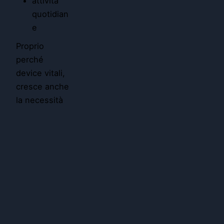
attività
quotidian
e
Proprio
perché
device vitali,
cresce anche
la necessità
di proteggerli
da possibili
danni, furti o
malfunzionam
enti.
riparazioni e
assistenza
tecnica
tipi di
assicurazioni