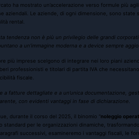
rcato ha mostrato un’accelerazione verso formule più agili 
e aziendali. Le aziende, di ogni dimensione, sono state s
ità rental.
a tendenza non è più un privilegio delle grandi corporat
puntano a un’immagine moderna e a device sempre aggior
e più imprese scelgono di integrare nei loro piani aziend
iberi professionisti e titolari di partita IVA che necessitano
ibilità fiscale.
e a fatture dettagliate e a un’unica documentazione, ge
arente, con evidenti vantaggi in fase di dichiarazione.
e, durante il corso del 2025, il binomio “
noleggio opera
 standard per le organizzazioni dinamiche, trasformando i
aragrafi successivi, esamineremo i vantaggi fiscali, le for