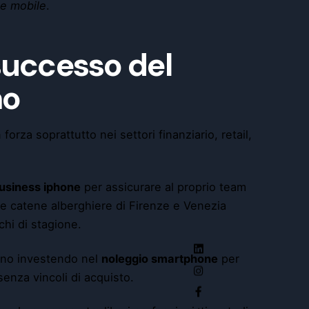
ce mobile
.
 successo del
mo
orza soprattutto nei settori finanziario, retail,
usiness iphone
per assicurare al proprio team
e catene alberghiere di Firenze e Venezia
chi di stagione.
anno investendo nel
noleggio smartphone
per
senza vincoli di acquisto.