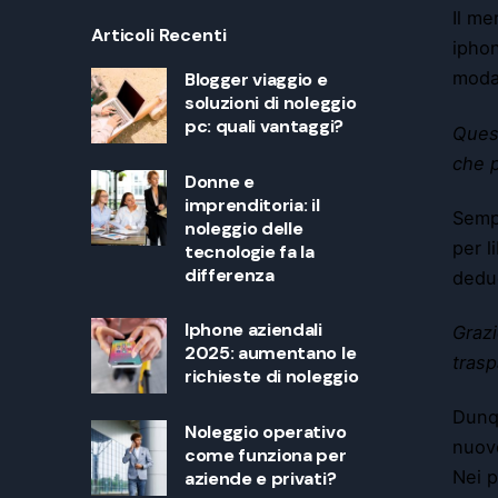
Il me
Articoli Recenti
iphon
modal
Blogger viaggio e
soluzioni di noleggio
pc: quali vantaggi?
Quest
che 
Donne e
imprenditoria: il
Sempr
noleggio delle
per l
tecnologie fa la
differenza
deduc
Iphone aziendali
Grazi
2025: aumentano le
trasp
richieste di noleggio
Dunqu
Noleggio operativo
nuovo
come funziona per
Nei p
aziende e privati?