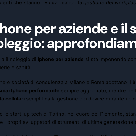
genti che stanno rivoluzionando la
gestione del workpla
hone per aziende e il
oleggio: approfondia
lia il noleggio di
iphone per aziende
si sta imponendo con f
lerie e sanità.
e e società di consulenza a Milano e Roma adottano il
b
smartphone performante
sempre aggiornato, mentre nell
to cellulari
semplifica la gestione dei device durante i pic
 le start-up tech di Torino, nel cuore del Piemonte, st
e i propri sviluppatori di strumenti di ultima generazione 