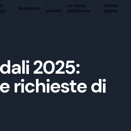
di
I
La nostra
Diventa
Assistenza
gio
prodotti
piattaforma
agente
dali 2025:
 richieste di