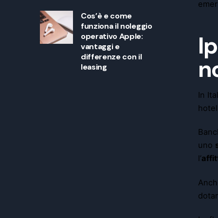
emer
Cos’è e come
funziona il noleggio
operativo Apple:
Ip
vantaggi e
differenze con il
n
leasing
In Ita
hotel
Banch
uno
l’
affit
Anche
dotar