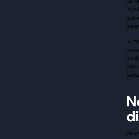
La fl
legal
azien
garan
Su tu
conse
modo,
sales
tradi
N
di
Dotar