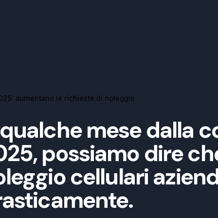
025: aumentano le richieste di noleggio
 qualche mese dalla c
25, possiamo dire che 
leggio cellulari azienda
rasticamente.