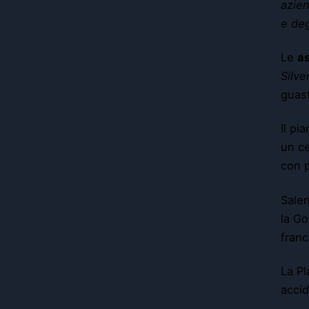
azie
e deg
Le
as
Silve
guasti
Il pi
un ce
con p
Salen
la Go
franc
La Pl
accid