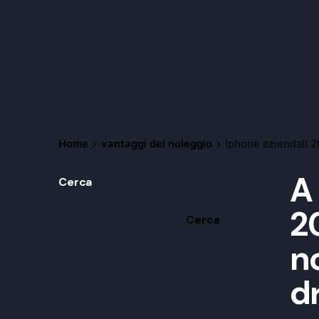
Home
vantaggi del noleggio
Iphone aziendali 2
A
Cerca
20
Cerca
no
d