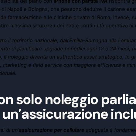
essibilità del piano con
iPhone con partita IVA
riscontra gr
i di Napoli e Bologna, che possono dedurre il canone es
de farmaceutiche e le cliniche private di Roma, invece, s
tire massima sicurezza dei dati e continuità operativa ai m
tto il territorio nazionale, dall’Emilia-Romagna alla Lombar
nte di pianificare upgrade periodici ogni 12 o 24 mesi, r
 il noleggio diventa un authentico asset strategico, in gr
, marketing e field service con maggiore efficienza e minor
zionale.
on solo noleggio parli
 un’assicurazione inc
si di un’
assicurazione per cellulare
adeguata è fondament