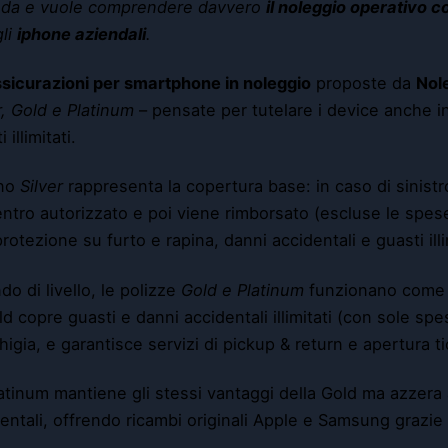
nda e vuole comprendere davvero
il noleggio operativo 
li
iphone aziendali
.
sicurazioni per smartphone in noleggio
proposte da
Nol
r, Gold e Platinum
– pensate per tutelare i device anche in
 illimitati.
ano
Silver
rappresenta la copertura base: in caso di sinistro 
ntro autorizzato e poi viene rimborsato (escluse le spese 
rotezione su furto e rapina, danni accidentali e guasti illim
do di livello, le polizze
Gold e Platinum
funzionano come
ld copre guasti e danni accidentali illimitati (con sole sp
higia, e garantisce servizi di pickup & return e apertura t
atinum mantiene gli stessi vantaggi della Gold ma azzera
entali, offrendo ricambi originali Apple e Samsung grazie