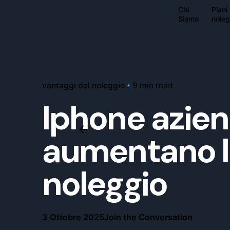
Chi
Piani 
Siamo
noleg
vantaggi del noleggio
9 min read
Iphone azien
aumentano le
noleggio
3 Ottobre 2025
Join the Conversation