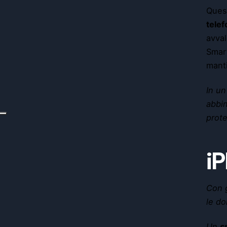
Quest
telef
avval
Smart
manti
In un
abbi
prote
i
Con 
le do
Un
s