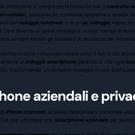
a protezione si integra perfettamente con il
contratto 
oni cellulari
, assicurando continuità operativa e qualità d
ersi del
noleggio notebook
o di un
pc noleggio
Apple, la 
 Care diventa un asset strategico: riduce i tempi di ferm
ene sempre elevati gli standard di sicurezza per informa
 contesto dove i dispositivi mobili sono il fulcro dei proces
namento al
noleggio smartphone
garantisce che ogni
bus
tto, trasformando un semplice noleggio in una scelta oper
Phone aziendali e priv
gli
iPhone aziendali
, la tutela della privacy personale ass
nne che utilizzano uno
smartphone aziendale
per lavoro,
martphone aziendale
deve garantire livelli di sicurezza e