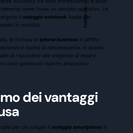
ande successo tra liberi professionisti e studi
attamente come fosse un servizio operativo. Le
Follow Us
celgono il
noleggio notebook
Apple per
edici in mobilità.
dia, la formula di
iphone business
in affitto
iducendo il rischio di obsolescenza. In questo
ado di rispondere alle esigenze di reparti
i costi gestionali rispetto all’acquisto
amo dei vantaggi
lusa
ale per chi sceglie il
noleggio smartphone
in