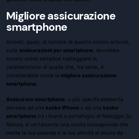
Migliore assicurazione
smartphone
Arrivati, quasi, al termine di questo nostro articolo,
sulle
assicurazioni per smartphone
, dovrebbe
essere ormai semplice tratteggiare le
caratteristiche di quella che, tra tante, è
considerabile come la
migliore assicurazione
smartphone.
Assicurare smartphone
, o più specificatamente
pensare ad una
kasko iPhone
o ad una
kasko
smartphone
tra i brand a portafoglio di Noleggio Su
Misura, è certamente una scelta consapevole che
mette la tua azienda e la tua attività al sicuro da