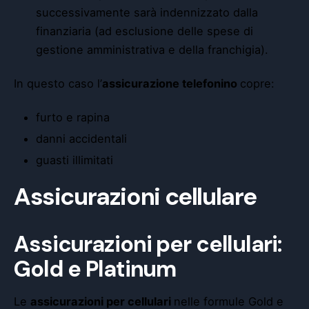
successivamente sarà indennizzato dalla
finanziaria (ad esclusione delle spese di
gestione amministrativa e della franchigia).
In questo caso l’
assicurazione telefonino
copre:
furto e rapina
danni accidentali
guasti illimitati
Assicurazioni cellulare
Assicurazioni per cellulari:
Gold e Platinum
Le
assicurazioni per cellulari
nelle formule
Gold e