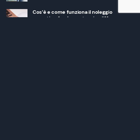
Cos’è e come funziona il noleggio
operativo Apple: vantaggi e differenze
con il leasing
Next Post
Noleggio smartphone per aziende: scopri
perché è green
Leave a Reply
Il tuo indirizzo email non sarà pubblicato.
I campi
obbligatori sono contrassegnati
*