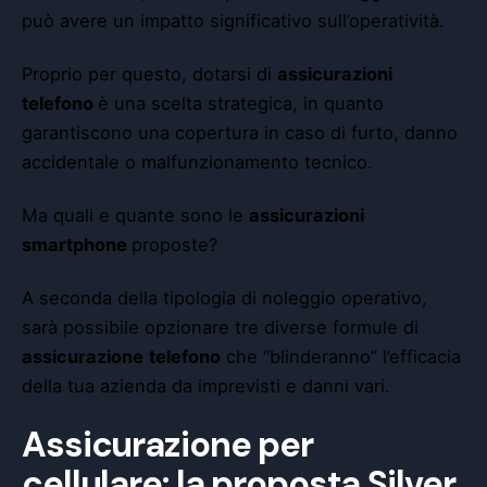
può avere un impatto significativo sull’operatività.
Proprio per questo, dotarsi di
assicurazioni
telefono
è una scelta strategica, in quanto
garantiscono una copertura in caso di furto, danno
accidentale o malfunzionamento tecnico.
Ma quali e quante sono le
assicurazioni
smartphone
proposte?
A seconda della tipologia di noleggio operativo,
sarà possibile opzionare tre diverse formule di
assicurazione
telefono
che “blinderanno” l’efficacia
della tua azienda da imprevisti e danni vari.
Assicurazione per
cellulare: la proposta Silver