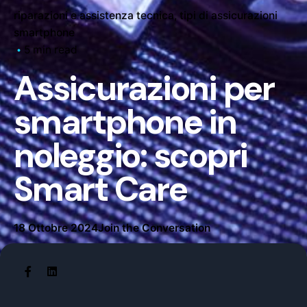
riparazioni e assistenza tecnica
tipi di assicurazioni
smartphone
5 min read
Assicurazioni per
smartphone in
noleggio: scopri
Smart Care
18 Ottobre 2024
Join the Conversation