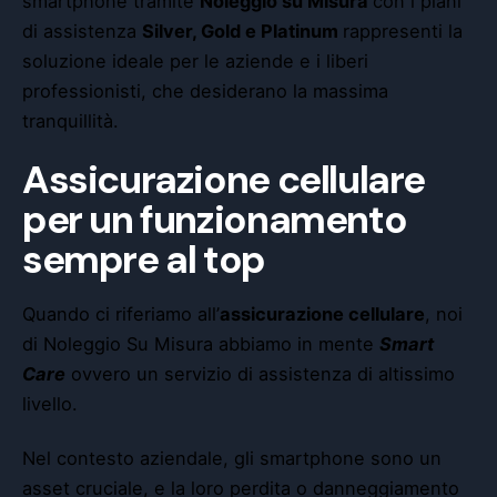
smartphone tramite
Noleggio su Misura
con i piani
di assistenza
Silver, Gold e Platinum
rappresenti la
soluzione ideale per le aziende e i liberi
professionisti, che desiderano la massima
tranquillità.
Assicurazione cellulare
per un funzionamento
sempre al top
Quando ci riferiamo all’
assicurazione cellulare
, noi
di Noleggio Su Misura abbiamo in mente
Smart
Care
ovvero un servizio di assistenza di altissimo
livello.
Nel contesto aziendale, gli smartphone sono un
asset cruciale, e la loro perdita o danneggiamento