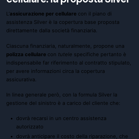
L’
assicurazione per cellulare
con il piano di
assistenza Silver
è la copertura base proposta
direttamente dalla società finanziaria.
Ciascuna finanziaria, naturalmente, propone una
polizza cellulare
con
tutele
specifiche pertanto è
indispensabile far riferimento al contratto stipulato,
per avere informazioni circa la copertura
assicurativa.
In linea generale però, con la formula Silver la
gestione del sinistro è a carico del cliente che:
dovrà recarsi in un centro assistenza
autorizzato
dovrà anticipare il costo della riparazione, che